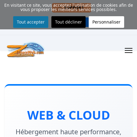
En visitant ce site, vous acceptez l'utilisation de cookies afin de
. SUPPORT
vous proposer les meilleurs services possibles.
Tout accepter
Tout décliner
Personnaliser
. CONTACT
WEB & CLOUD
Hébergement haute performance,