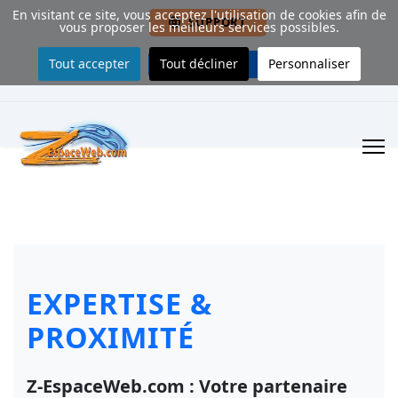
En visitant ce site, vous acceptez l'utilisation de cookies afin de
. SUPPORT
vous proposer les meilleurs services possibles.
Tout accepter
Tout décliner
Personnaliser
. CONTACT
EXPERTISE &
PROXIMITÉ
Z-EspaceWeb.com : Votre partenaire