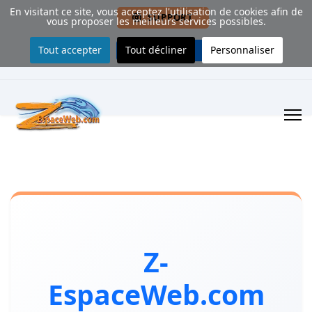
En visitant ce site, vous acceptez l'utilisation de cookies afin de
. SUPPORT
vous proposer les meilleurs services possibles.
Tout accepter
Tout décliner
Personnaliser
. CONTACT
Z-
EspaceWeb.com